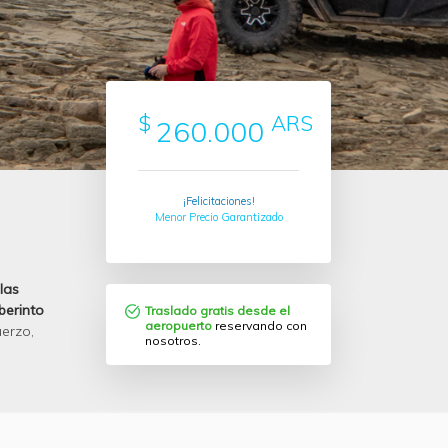
$
ARS
260.000
¡Felicitaciones!
Menor Precio Garantizado
 las
berinto
Traslado gratis desde el
aeropuerto
reservando con
uerzo,
nosotros.