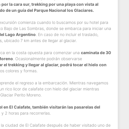
por la cara sur, trekking por una playa con vista al
do de un guía del Parque Nacional los Glaciares.
la excursión comienza cuando lo buscamos por su hotel para
rto Bajo de Las Sombras, donde se embarca para iniciar una
del Lago Argentino
. En caso de no incluir el traslado,
 ubicado 7 km antes de llegar al glaciar.
arca en la costa opuesta para comenzar una
caminata de 30
 Moreno
. Ocasionalmente podrán observarse
r el trekking y llegar al glaciar, podrá tocar el hielo con
os colores y formas.
 emprende el regreso a la embarcación. Mientras navegamos
 rico licor de calafate con hielo del glaciar mientras
 Glaciar Perito Moreno.
l en El Calafate, también visitarán las pasarelas del
y 2 horas para recorrerlas.
 la ciudad de El Calafate después de haber visitado uno de