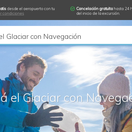
atis
desde el aeropuerto con tu
Cancelación gratuita
hasta 24 
r condiciones
del inicio de la excursión.
el Glaciar con Navegación
á el Glaciar con Navega