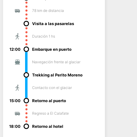
78 km de distancia
Visita a las pasarelas
Duración 1 hs
12:00
Embarque en puerto
Navegación frente al glaciar
Trekking al Perito Moreno
Contacto con el glaciar
15:00
Retorno al puerto
Regreso a El Calafate
18:00
Retorno al hotel