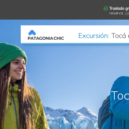
Traslado gr
reserva.
Ve
Excursión:
Tocá 
Toc