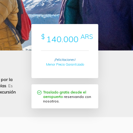
$
ARS
140.000
¡Felicitaciones!
Menor Precio Garantizado
 por la
elas
. Es
xcursión
Traslado gratis desde el
aeropuerto
reservando con
nosotros.