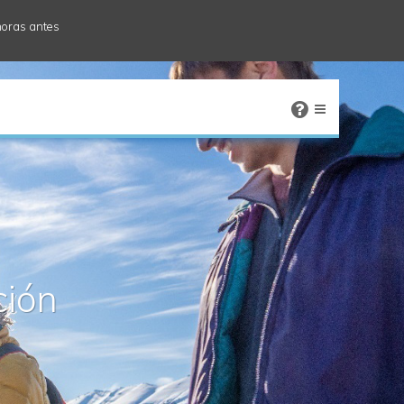
horas antes
×
ción