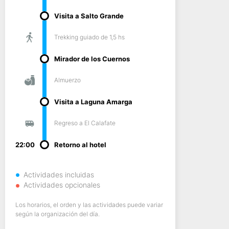
Visita a Salto Grande
Trekking guiado de 1,5 hs
Mirador de los Cuernos
Almuerzo
Visita a Laguna Amarga
Regreso a El Calafate
22:00
Retorno al hotel
Actividades incluidas
Actividades opcionales
Los horarios, el orden y las actividades puede variar
según la organización del día.