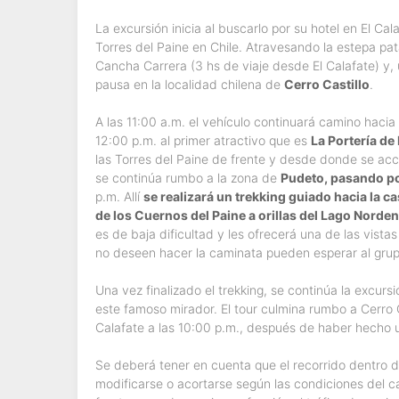
La excursión inicia al buscarlo por su hotel en El Cal
Torres del Paine en Chile. Atravesando la estepa pata
Cancha Carrera (3 hs de viaje desde El Calafate) y,
pausa en la localidad chilena de
Cerro Castillo
.
A las 11:00 a.m. el vehículo continuará camino hacia
12:00 p.m. al primer atractivo que es
La Portería de
las Torres del Paine de frente y desde donde se acc
se continúa rumbo a la zona de
Pudeto, pasando p
p.m. Allí
se realizará un trekking guiado hacia la 
de los Cuernos del Paine a orillas del Lago Norde
es de baja dificultad y les ofrecerá una de las vist
no deseen hacer la caminata pueden esperar al grupo
Una vez finalizado el trekking, se continúa la excurs
este famoso mirador. El tour culmina rumbo a Cerro C
Calafate a las 10:00 p.m., después de haber hecho u
Se deberá tener en cuenta que el recorrido dentro d
modificarse o acortarse según las condiciones del c