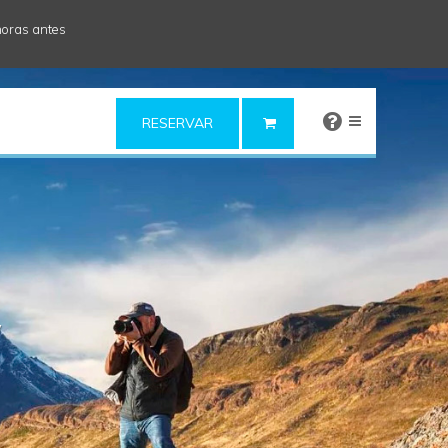
horas antes
×
RESERVAR
y