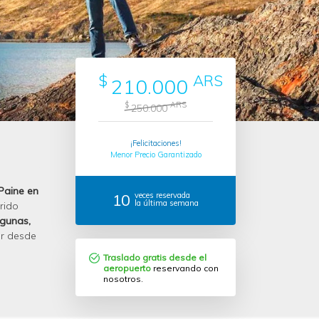
$
ARS
210.000
$
ARS
250.000
¡Felicitaciones!
Menor Precio Garantizado
 Paine en
10
veces reservada
la última semana
rido
agunas,
er desde
Traslado gratis desde el
aeropuerto
reservando con
nosotros.