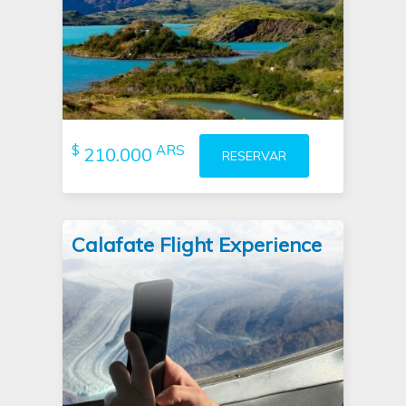
$
ARS
210.000
RESERVAR
Calafate Flight Experience